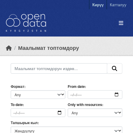
Skip to main content
Кирүү
Катталуу
Маалымат топтомдору
Формат
From date
Only with resources
To date
Тапшырык кыл