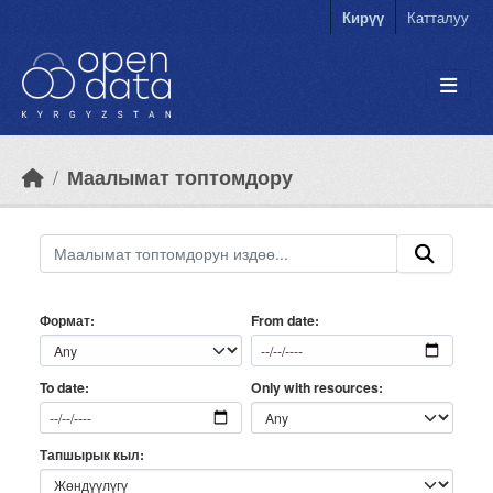
Skip to main content
Кирүү
Катталуу
Маалымат топтомдору
Формат
From date
Only with resources
To date
Тапшырык кыл