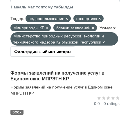
1 маалымат топтому табылды
Тэгдер:
недропользование
экспертиза
Минприроды КР
бланки заявлений
Уюмдар:
Министерство природных ресурсов, экологии и
технического надзора Кыргызской Республики
Фильтрдин жыйынтыктары
Формы заявлений на получение услуг в
Едином окне МПРЭТН КР
Формы заявлений на получение услуг в Едином окне
МПРЭТН КР
0.0 - 0 ratings
DOCX