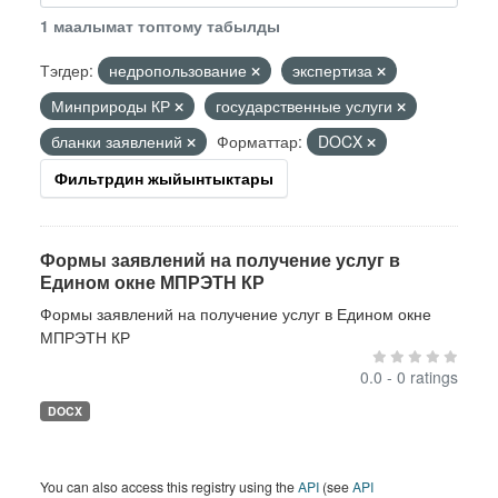
1 маалымат топтому табылды
Тэгдер:
недропользование
экспертиза
Минприроды КР
государственные услуги
бланки заявлений
Форматтар:
DOCX
Фильтрдин жыйынтыктары
Формы заявлений на получение услуг в
Едином окне МПРЭТН КР
Формы заявлений на получение услуг в Едином окне
МПРЭТН КР
0.0 - 0 ratings
DOCX
You can also access this registry using the
API
(see
API