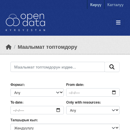
Skip to main content
Кирүү
Катталуу
Маалымат топтомдору
Формат
From date
Only with resources
To date
Тапшырык кыл