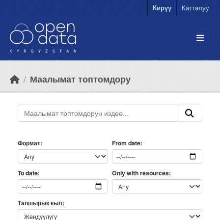
Skip to main content
Кирүү
Катталуу
Маалымат топтомдору
Формат
From date
Only with resources
To date
Тапшырык кыл