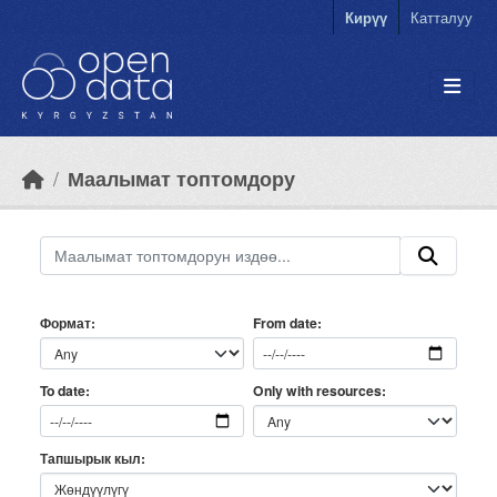
Skip to main content
Кирүү
Катталуу
Маалымат топтомдору
Формат
From date
Only with resources
To date
Тапшырык кыл