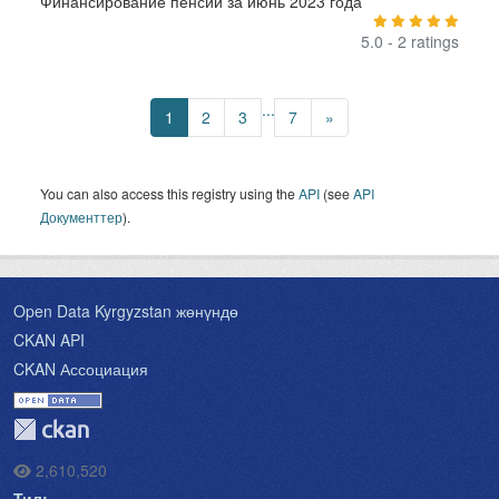
Финансирование пенсий за июнь 2023 года
5.0 - 2 ratings
...
1
2
3
7
»
You can also access this registry using the
API
(see
API
Документтер
).
Open Data Kyrgyzstan жөнүндө
CKAN API
CKAN Ассоциация
2,610,520
Тил