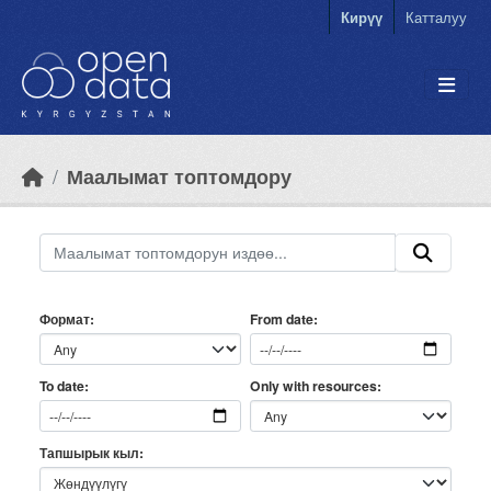
Skip to main content
Кирүү
Катталуу
Маалымат топтомдору
Формат
From date
Only with resources
To date
Тапшырык кыл