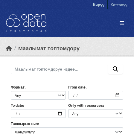
Skip to main content
Кирүү
Катталуу
Маалымат топтомдору
Формат
From date
Only with resources
To date
Тапшырык кыл