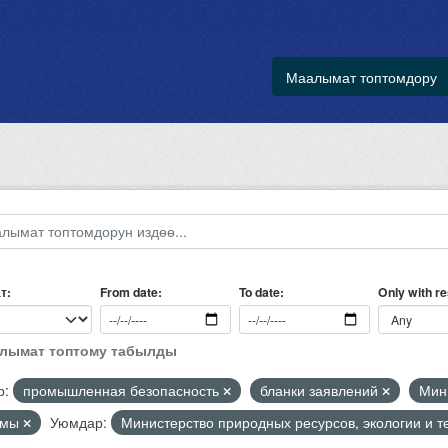
Маалымат топтомдору
т
Only with r
From date
To date
алымат топтому табылды
р:
промышленная безопасность
бланки заявлений
Мин
рмы
Уюмдар:
Министерство природных ресурсов, экологии и т