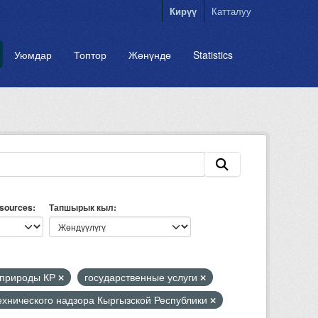
Кирүү
Катталуу
Уюмдар
Топтор
Жөнүндө
Statistics
esources
Тапшырык кыл
природы КР
государственные услуги
ехнического надзора Кыргызской Республики