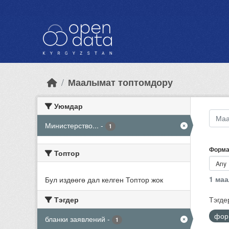
Skip to main content
Маалымат топтомдору
Уюмдар
Министерство...
-
1
Форма
Топтор
1 ма
Бул издөөгө дал келген Топтор жок
Тэгдер
Тэгде
фо
бланки заявлений
-
1