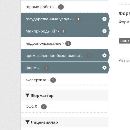
горные работы
-
1
Форм
государственные услуги
-
1
Формы
Минприроды КР
-
1
DOCX
недропользование
-
1
промышленная безопасность
-
1
You can
формы
-
1
экспертиза
-
1
Форматтар
DOCX
-
1
Лицензиялар