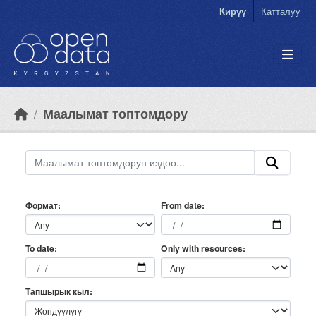
Skip to main content
Кирүү
Катталуу
Маалымат топтомдору
Формат
From date
Only with resources
To date
Тапшырык кыл