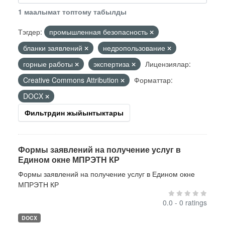
1 маалымат топтому табылды
Тэгдер:
промышленная безопасность
бланки заявлений
недропользование
горные работы
экспертиза
Лицензиялар:
Creative Commons Attribution
Форматтар:
DOCX
Фильтрдин жыйынтыктары
Формы заявлений на получение услуг в
Едином окне МПРЭТН КР
Формы заявлений на получение услуг в Едином окне
МПРЭТН КР
0.0 - 0 ratings
DOCX