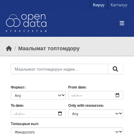
Skip to main content
Кирүү
Катталуу
Маалымат топтомдору
Формат
From date
Only with resources
To date
Тапшырык кыл