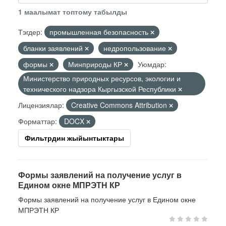
1 маалымат топтому табылды
Тэгдер:
промышленная безопасность
бланки заявлений
недропользование
формы
Минприроды КР
Уюмдар:
Министерство природных ресурсов, экологии и
технического надзора Кыргызской Республики
Лицензиялар:
Creative Commons Attribution
Форматтар:
DOCX
Фильтрдин жыйынтыктары
Формы заявлений на получение услуг в
Едином окне МПРЭТН КР
Формы заявлений на получение услуг в Едином окне
МПРЭТН КР