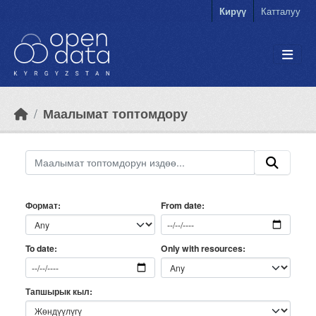
Skip to main content
Кирүү
Катталуу
Маалымат топтомдору
Формат
From date
Only with resources
To date
Тапшырык кыл