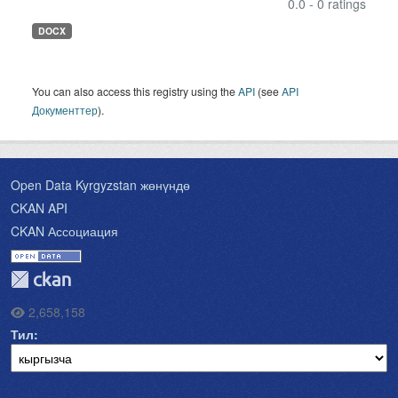
0.0 - 0 ratings
DOCX
You can also access this registry using the
API
(see
API
Документтер
).
Open Data Kyrgyzstan жөнүндө
CKAN API
CKAN Ассоциация
2,658,158
Тил