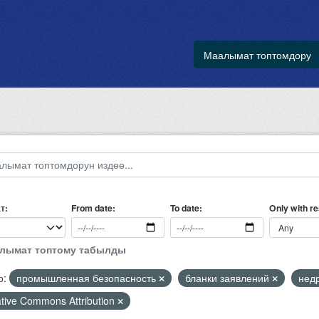
Маалымат топтомдору
т
Only with r
From date
To date
алымат топтому табылды
р:
промышленная безопасность
бланки заявлений
нед
tive Commons Attribution