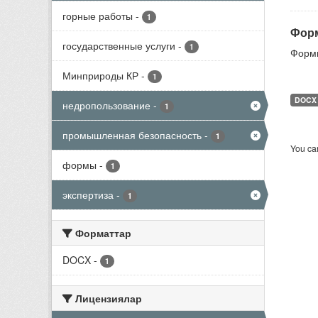
горные работы
-
1
Форм
государственные услуги
-
1
Формы
Минприроды КР
-
1
DOCX
недропользование
-
1
промышленная безопасность
-
1
You can
формы
-
1
экспертиза
-
1
Форматтар
DOCX
-
1
Лицензиялар