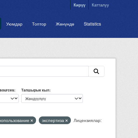
Кирүү
Катталуу
Уюмдар
Топтор
Жөнүндө
Statistics
esources
Тапшырык кыл
ропользование
экспертиза
Лицензиялар: