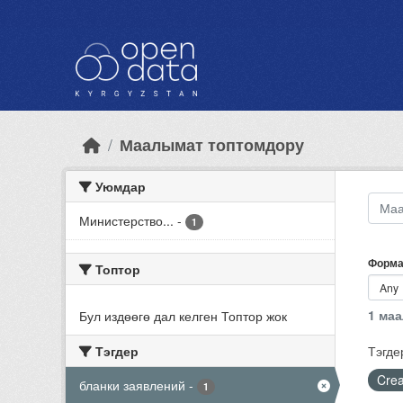
Skip to main content
Маалымат топтомдору
Уюмдар
Министерство...
-
1
Форма
Топтор
1 ма
Бул издөөгө дал келген Топтор жок
Тэгдер
Тэгде
Crea
бланки заявлений
-
1