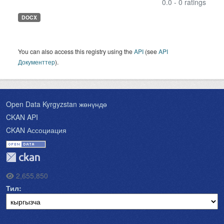
0.0 - 0 ratings
DOCX
You can also access this registry using the
API
(see
API
Документтер
).
Open Data Kyrgyzstan жөнүндө
CKAN API
CKAN Ассоциация
2,655,850
Тил