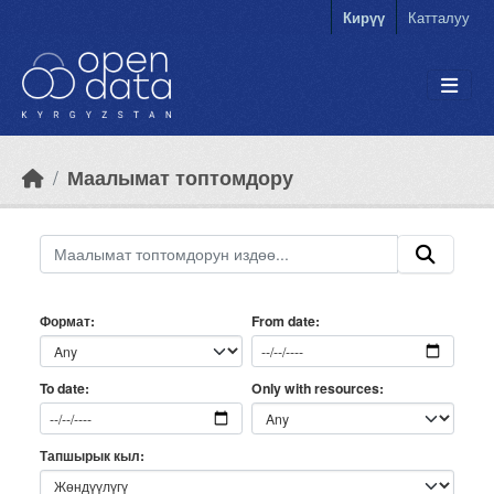
Skip to main content
Кирүү
Катталуу
Маалымат топтомдору
Формат
From date
Only with resources
To date
Тапшырык кыл