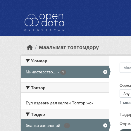
Skip to main content
Маалымат топтомдору
Уюмдар
Министерство...
-
1
Форма
Топтор
1 ма
Бул издөөгө дал келген Топтор жок
Тэгдер
Тэгде
Форма
бланки заявлений
-
1