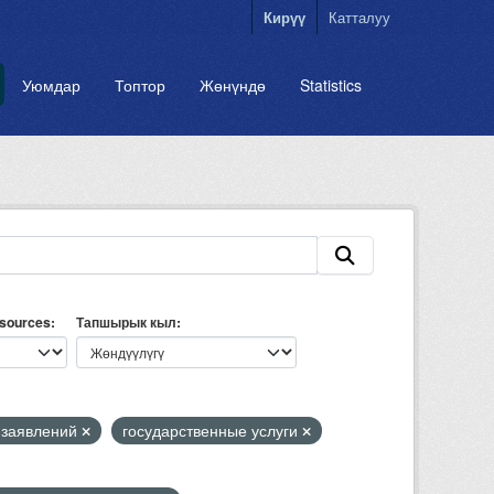
Кирүү
Катталуу
Уюмдар
Топтор
Жөнүндө
Statistics
esources
Тапшырык кыл
 заявлений
государственные услуги