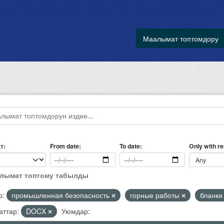
Маалымат топтомдору
т
Only with r
From date
To date
алымат топтому табылды
р:
промышленная безопасность
горные работы
бланки
ттар:
DOCX
Уюмдар: