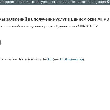
стерство природных ресурсов, экологии и технического надзора 
ы заявлений на получение услуг в Едином окне МПРЭ
 заявлений на получение услуг в Едином окне МПРЭТН КР
 also access this registry using the
API
(see
API Документтер
).