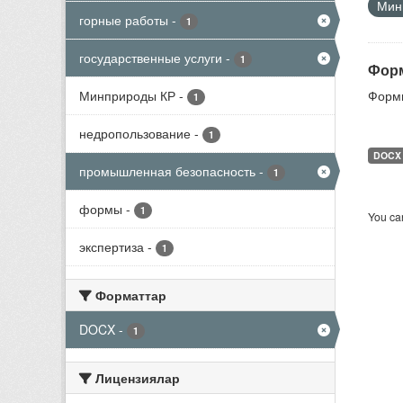
Мини
горные работы
-
1
государственные услуги
-
1
Форм
Минприроды КР
-
Формы
1
недропользование
-
1
DOCX
промышленная безопасность
-
1
формы
-
1
You can
экспертиза
-
1
Форматтар
DOCX
-
1
Лицензиялар