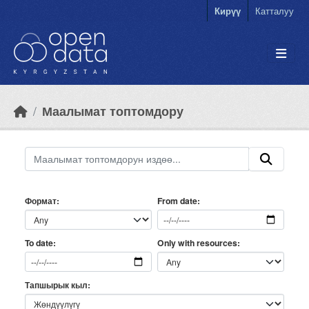
Skip to main content
Кирүү
Катталуу
Маалымат топтомдору
Формат
From date
Only with resources
To date
Тапшырык кыл