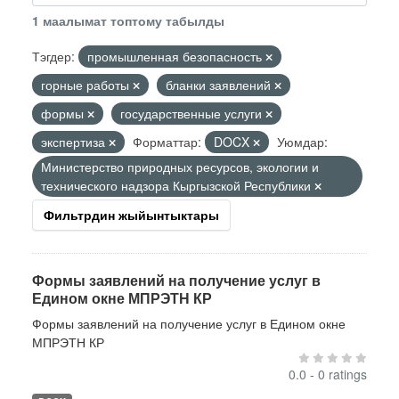
1 маалымат топтому табылды
Тэгдер:
промышленная безопасность
горные работы
бланки заявлений
формы
государственные услуги
экспертиза
Форматтар:
DOCX
Уюмдар:
Министерство природных ресурсов, экологии и
технического надзора Кыргызской Республики
Фильтрдин жыйынтыктары
Формы заявлений на получение услуг в
Едином окне МПРЭТН КР
Формы заявлений на получение услуг в Едином окне
МПРЭТН КР
0.0 - 0 ratings