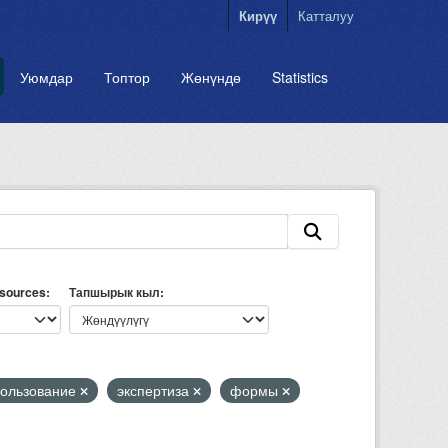
Кирүү
Катталуу
Уюмдар
Топтор
Жөнүндө
Statistics
esources
Тапшырык кыл
ользование
экспертиза
формы