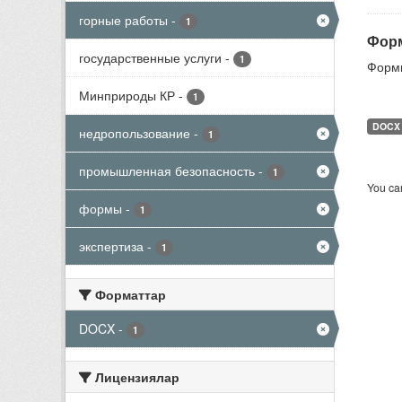
горные работы
-
1
Форм
государственные услуги
-
1
Формы
Минприроды КР
-
1
DOCX
недропользование
-
1
промышленная безопасность
-
1
You can
формы
-
1
экспертиза
-
1
Форматтар
DOCX
-
1
Лицензиялар