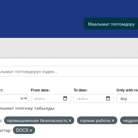
Маалымат топтомдору
т
Only with r
From date
To date
алымат топтому табылды
р:
промышленная безопасность
горные работы
недроп
ттар:
DOCX