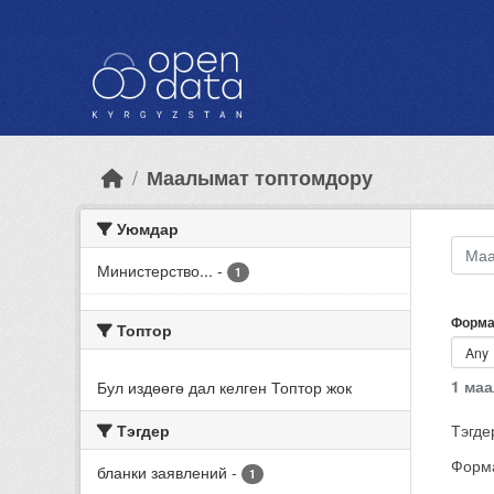
Skip to main content
Маалымат топтомдору
Уюмдар
Министерство...
-
1
Форма
Топтор
1 ма
Бул издөөгө дал келген Топтор жок
Тэгдер
Тэгде
Форма
бланки заявлений
-
1