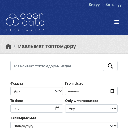
Skip to main content
Кирүү
Катталуу
Маалымат топтомдору
Формат
From date
Only with resources
To date
Тапшырык кыл