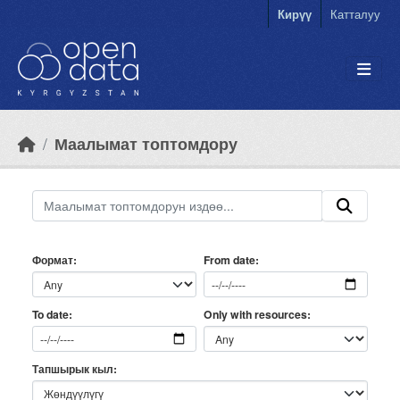
Skip to main content
Кирүү
Катталуу
Маалымат топтомдору
Формат
From date
Only with resources
To date
Тапшырык кыл