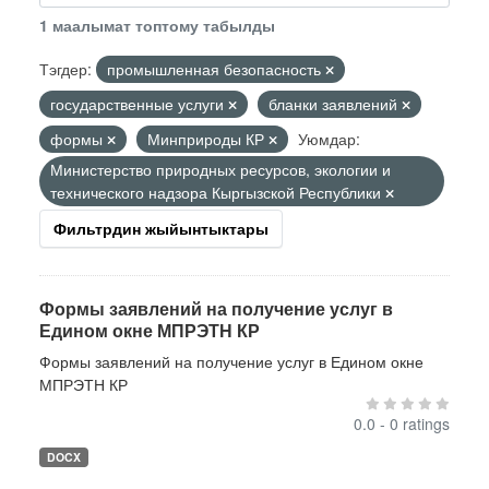
1 маалымат топтому табылды
Тэгдер:
промышленная безопасность
государственные услуги
бланки заявлений
формы
Минприроды КР
Уюмдар:
Министерство природных ресурсов, экологии и
технического надзора Кыргызской Республики
Фильтрдин жыйынтыктары
Формы заявлений на получение услуг в
Едином окне МПРЭТН КР
Формы заявлений на получение услуг в Едином окне
МПРЭТН КР
0.0 - 0 ratings
DOCX