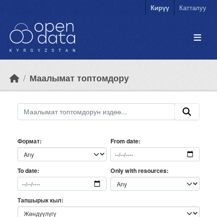
Skip to main content
Кирүү
Катталуу
Маалымат топтомдору
Формат
From date
Only with resources
To date
Тапшырык кыл