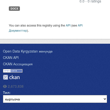
0.0 - 0 ratings
DOCX
You can also access this registry using the
API
(see
API
Документтер
).
Open Data Kyrgyzstan жөнүндө
CKAN API
CKAN Ассоциация
2,673,838
Тил