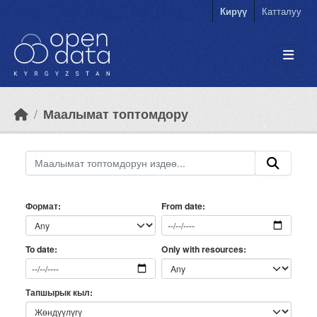
Skip to main content
Кирүү
Катталуу
Маалымат топтомдору
Формат
From date
Only with resources
To date
Тапшырык кыл