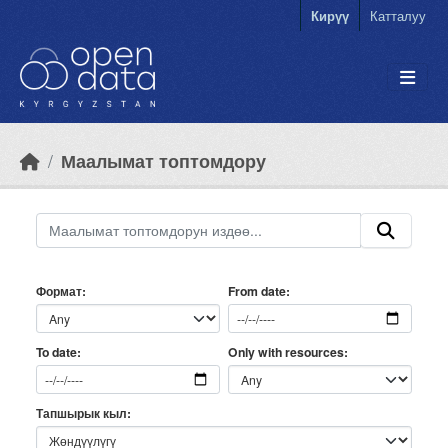
Skip to main content
Кирүү
Катталуу
Маалымат топтомдору
Формат
From date
Only with resources
To date
Тапшырык кыл