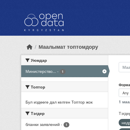
Skip to main content
Маалымат топтомдору
Уюмдар
Министерство...
-
1
Форма
Топтор
1 ма
Бул издөөгө дал келген Топтор жок
Тэгдер
Тэгде
нед
бланки заявлений
-
1