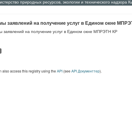
стерство природных ресурсов, экологии и технического надзора 
ы заявлений на получение услуг в Едином окне МПРЭ
 заявлений на получение услуг в Едином окне МПРЭТН КР
 also access this registry using the
API
(see
API Документтер
).