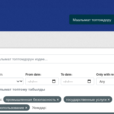
Маалымат топтомдору
т
Only with r
From date
To date
алымат топтому табылды
р:
промышленная безопасность
государственные услуги
ропользование
Уюмдар: