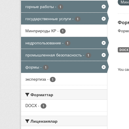
Мини
горные работы
-
1
государственные услуги
-
1
Форм
Минприроды КР
-
Формы
1
недропользование
-
1
DOCX
промышленная безопасность
-
1
формы
-
1
You can
экспертиза
-
1
Форматтар
DOCX
-
1
Лицензиялар