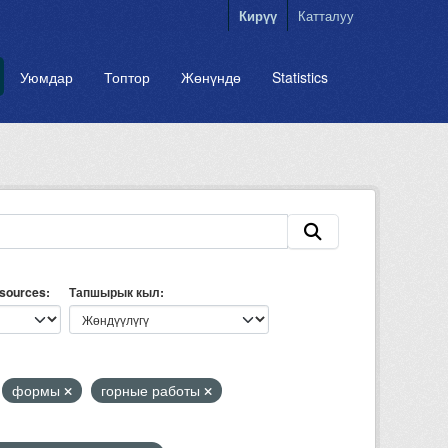
Кирүү
Катталуу
Уюмдар
Топтор
Жөнүндө
Statistics
esources
Тапшырык кыл
формы
горные работы