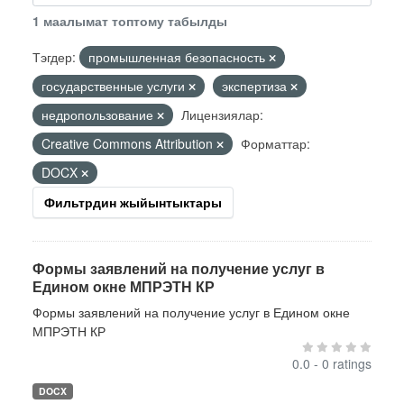
1 маалымат топтому табылды
Тэгдер:
промышленная безопасность
государственные услуги
экспертиза
недропользование
Лицензиялар:
Creative Commons Attribution
Форматтар:
DOCX
Фильтрдин жыйынтыктары
Формы заявлений на получение услуг в
Едином окне МПРЭТН КР
Формы заявлений на получение услуг в Едином окне
МПРЭТН КР
0.0 - 0 ratings
DOCX