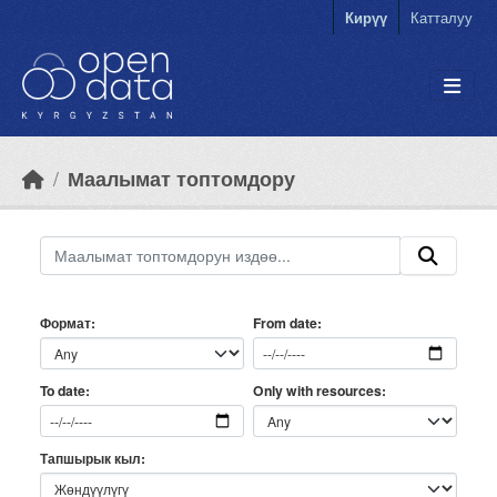
Skip to main content
Кирүү
Катталуу
Маалымат топтомдору
Формат
From date
Only with resources
To date
Тапшырык кыл