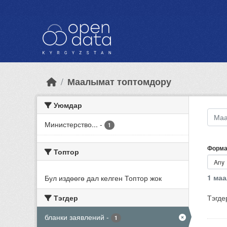
Skip to main content
Маалымат топтомдору
Уюмдар
Министерство...
-
1
Форма
Топтор
1 ма
Бул издөөгө дал келген Топтор жок
Тэгдер
Тэгде
бланки заявлений
-
1