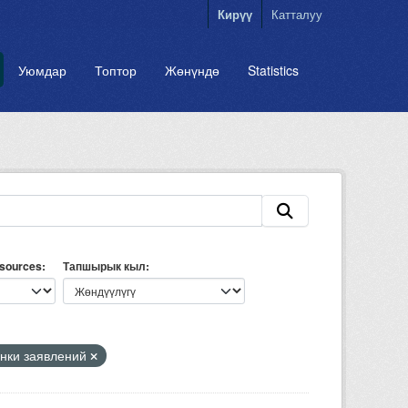
Кирүү
Катталуу
Уюмдар
Топтор
Жөнүндө
Statistics
esources
Тапшырык кыл
нки заявлений