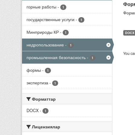
Форм
горные работы
-
1
Формы
государственные услуги
-
1
Минприроды КР
-
1
DOCX
недропользование
-
1
You can
промышленная безопасность
-
1
формы
-
1
экспертиза
-
1
Форматтар
DOCX
-
1
Лицензиялар