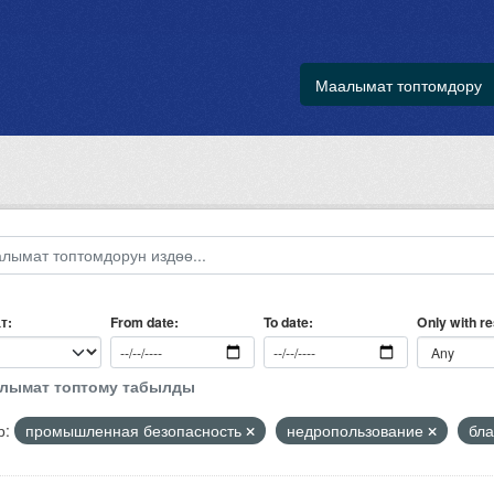
Маалымат топтомдору
т
Only with r
From date
To date
алымат топтому табылды
р:
промышленная безопасность
недропользование
бла