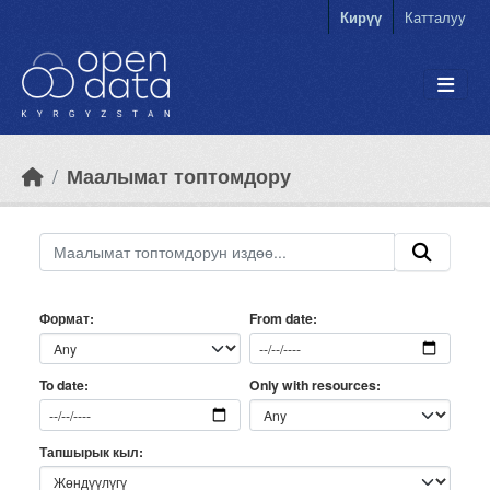
Skip to main content
Кирүү
Катталуу
Маалымат топтомдору
Формат
From date
Only with resources
To date
Тапшырык кыл