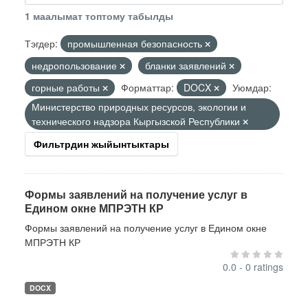
1 маалымат топтому табылды
Тэгдер:
промышленная безопасность
недропользование
бланки заявлений
горные работы
Форматтар:
DOCX
Уюмдар:
Министерство природных ресурсов, экологии и
технического надзора Кыргызской Республики
Фильтрдин жыйынтыктары
Формы заявлений на получение услуг в
Едином окне МПРЭТН КР
Формы заявлений на получение услуг в Едином окне
МПРЭТН КР
0.0 - 0 ratings
DOCX