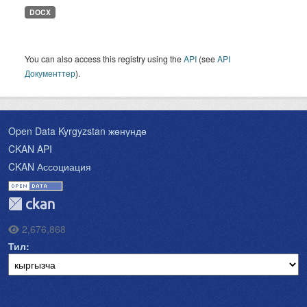
DOCX
You can also access this registry using the
API
(see
API
Документтер
).
Open Data Kyrgyzstan жөнүндө
CKAN API
CKAN Ассоциация
2,676,868
Тил