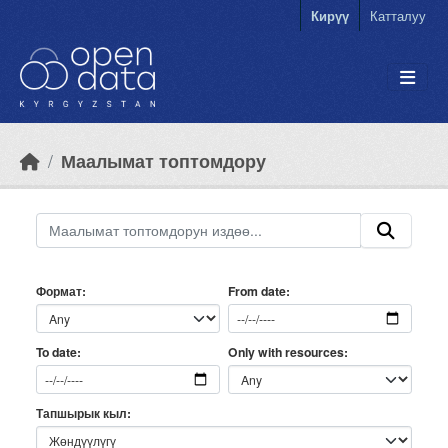
Skip to main content
Кирүү
Катталуу
Маалымат топтомдору
Формат
From date
Only with resources
To date
Тапшырык кыл