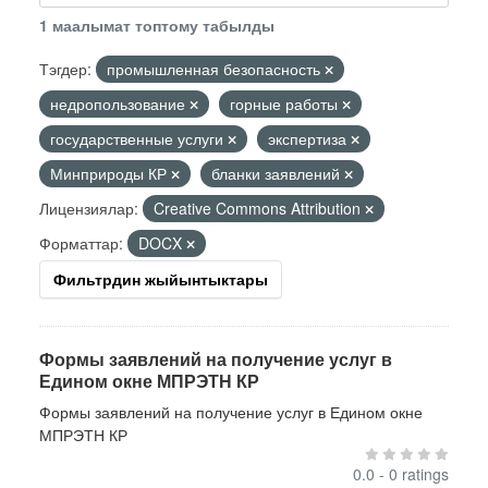
1 маалымат топтому табылды
Тэгдер:
промышленная безопасность
недропользование
горные работы
государственные услуги
экспертиза
Минприроды КР
бланки заявлений
Лицензиялар:
Creative Commons Attribution
Форматтар:
DOCX
Фильтрдин жыйынтыктары
Формы заявлений на получение услуг в
Едином окне МПРЭТН КР
Формы заявлений на получение услуг в Едином окне
МПРЭТН КР
0.0 - 0 ratings