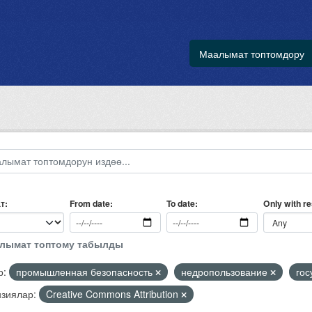
Маалымат топтомдору
т
Only with r
From date
To date
алымат топтому табылды
р:
промышленная безопасность
недропользование
гос
зиялар:
Creative Commons Attribution