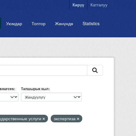
Кирүү
Катталуу
Уюмдар
Топтор
Жөнүндө
Statistics
esources
Тапшырык кыл
ударственные услуги
экспертиза