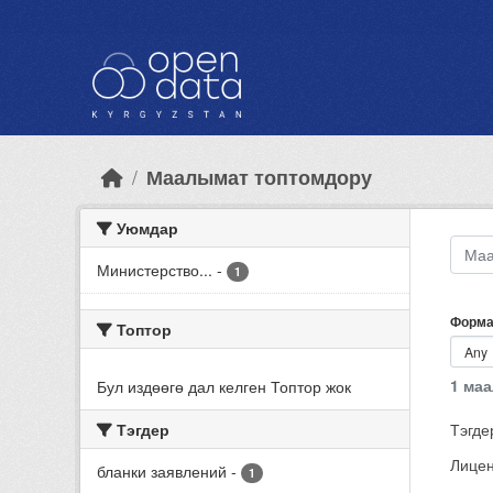
Skip to main content
Маалымат топтомдору
Уюмдар
Министерство...
-
1
Форма
Топтор
1 ма
Бул издөөгө дал келген Топтор жок
Тэгдер
Тэгде
Лицен
бланки заявлений
-
1