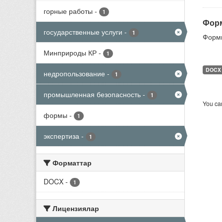
горные работы
-
1
Форм
государственные услуги
-
1
Формы
Минприроды КР
-
1
DOCX
недропользование
-
1
промышленная безопасность
-
1
You can
формы
-
1
экспертиза
-
1
Форматтар
DOCX
-
1
Лицензиялар