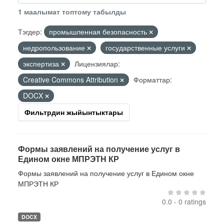
1 маалымат топтому табылды
Тэгдер:
промышленная безопасность
недропользование
государственные услуги
экспертиза
Лицензиялар:
Creative Commons Attribution
Форматтар:
DOCX
Фильтрдин жыйынтыктары
Формы заявлений на получение услуг в
Едином окне МПРЭТН КР
Формы заявлений на получение услуг в Едином окне
МПРЭТН КР
0.0 - 0 ratings
DOCX