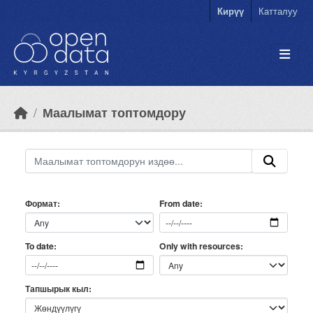
Skip to main content
Кирүү
Катталуу
Маалымат топтомдору
Формат
From date
Only with resources
To date
Тапшырык кыл