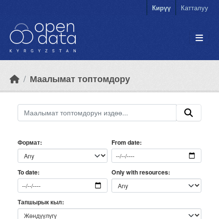
Skip to main content
Кирүү
Катталуу
Маалымат топтомдору
Формат
From date
Only with resources
To date
Тапшырык кыл