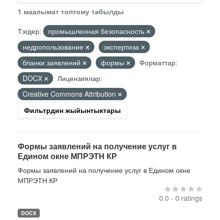
1 маалымат топтому табылды
Тэгдер:
промышленная безопасность
недропользование
экспертиза
бланки заявлений
формы
Форматтар:
DOCX
Лицензиялар:
Creative Commons Attribution
Фильтрдин жыйынтыктары
Формы заявлений на получение услуг в
Едином окне МПРЭТН КР
Формы заявлений на получение услуг в Едином окне
МПРЭТН КР
0.0 - 0 ratings
DOCX