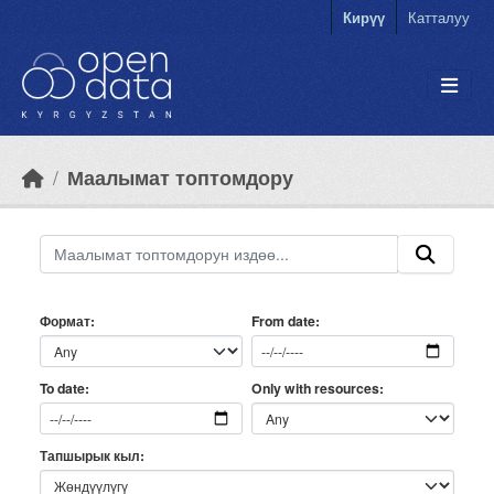
Skip to main content
Кирүү
Катталуу
Маалымат топтомдору
Формат
From date
Only with resources
To date
Тапшырык кыл