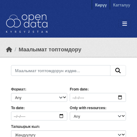
Skip to main content
Кирүү
Катталуу
Маалымат топтомдору
Формат
From date
Only with resources
To date
Тапшырык кыл