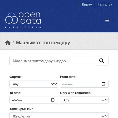
Skip to main content
Кирүү
Катталуу
Маалымат топтомдору
Формат
From date
Only with resources
To date
Тапшырык кыл