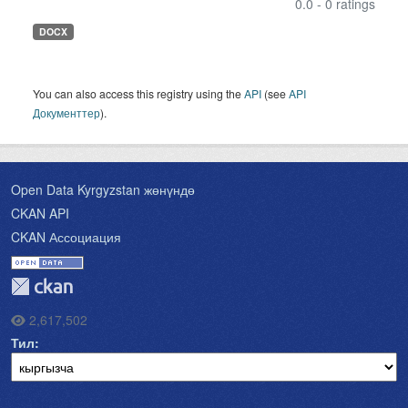
0.0 - 0 ratings
DOCX
You can also access this registry using the
API
(see
API
Документтер
).
Open Data Kyrgyzstan жөнүндө
CKAN API
CKAN Ассоциация
2,617,502
Тил