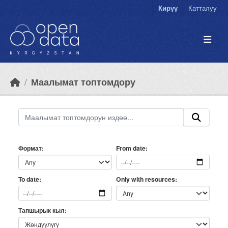
Skip to main content
Кирүү
Катталуу
Маалымат топтомдору
Формат
From date
Only with resources
To date
Тапшырык кыл