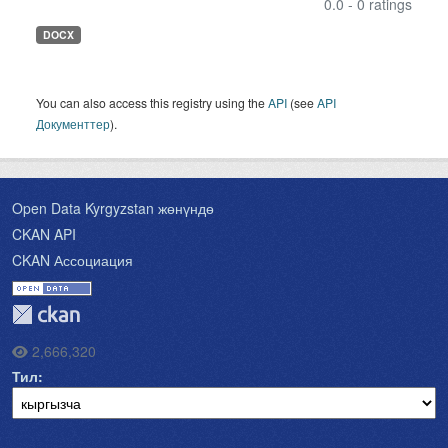
0.0 - 0 ratings
DOCX
You can also access this registry using the
API
(see
API
Документтер
).
Open Data Kyrgyzstan жөнүндө
CKAN API
CKAN Ассоциация
2,666,320
Тил