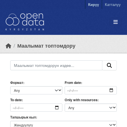
Skip to main content
Кирүү
Катталуу
Маалымат топтомдору
Формат
From date
Only with resources
To date
Тапшырык кыл