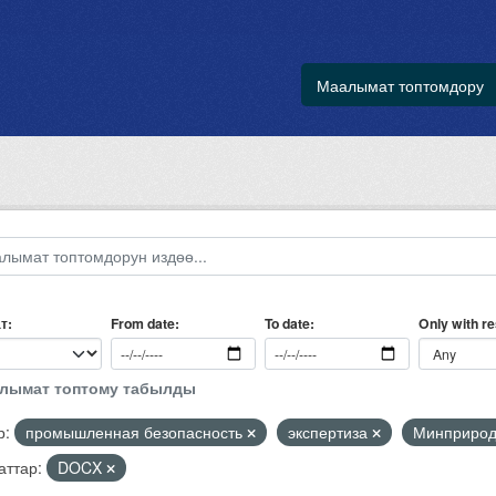
Маалымат топтомдору
т
Only with r
From date
To date
алымат топтому табылды
р:
промышленная безопасность
экспертиза
Минприро
ттар:
DOCX