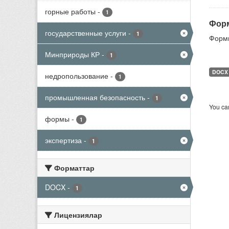
горные работы
-
1
Форм
государственные услуги
-
1
Формы
Минприроды КР
-
1
DOCX
недропользование
-
1
промышленная безопасность
-
1
You can
формы
-
1
экспертиза
-
1
Форматтар
DOCX
-
1
Лицензиялар