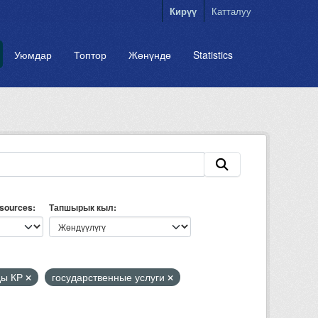
Кирүү
Катталуу
Уюмдар
Топтор
Жөнүндө
Statistics
esources
Тапшырык кыл
ды КР
государственные услуги