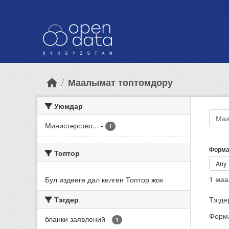
Skip to main content
Маалымат топтомдору
Уюмдар
Министерство...
-
1
Форма
Топтор
1 ма
Бул издөөгө дал келген Топтор жок
Тэгдер
Тэгде
Форма
бланки заявлений
-
1