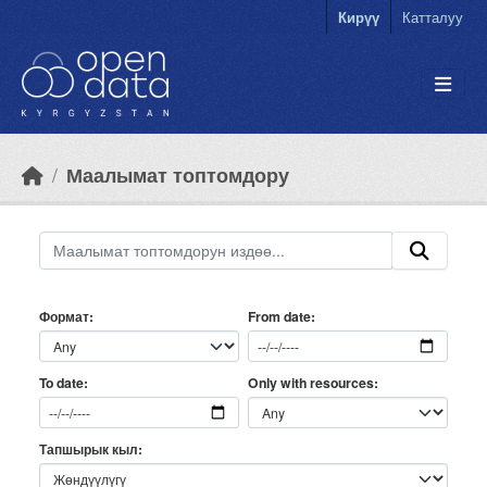
Skip to main content
Кирүү
Катталуу
Маалымат топтомдору
Формат
From date
Only with resources
To date
Тапшырык кыл