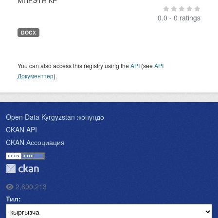
МПРЭТН КР
0.0 - 0 ratings
DOCX
You can also access this registry using the
API
(see
API
Документтер
).
Open Data Kyrgyzstan жөнүндө
CKAN API
CKAN Ассоциация
2,690,213
Тил