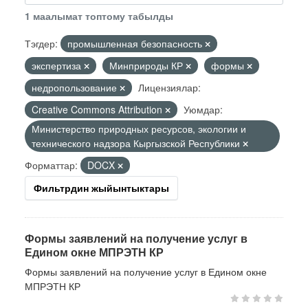
1 маалымат топтому табылды
Тэгдер:
промышленная безопасность
экспертиза
Минприроды КР
формы
недропользование
Лицензиялар:
Creative Commons Attribution
Уюмдар:
Министерство природных ресурсов, экологии и
технического надзора Кыргызской Республики
Форматтар:
DOCX
Фильтрдин жыйынтыктары
Формы заявлений на получение услуг в
Едином окне МПРЭТН КР
Формы заявлений на получение услуг в Едином окне
МПРЭТН КР