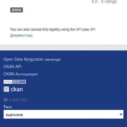
0.0 - 0 ratings
DOCX
You can also access this registry using the
API
(see
API
Документтер
).
Open Data Kyrgyzstan жөнүндө
CKAN API
CKAN Ассоциация
2,620,563
Тил