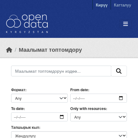
Skip to main content
Кирүү
Катталуу
Маалымат топтомдору
Формат
From date
Only with resources
To date
Тапшырык кыл