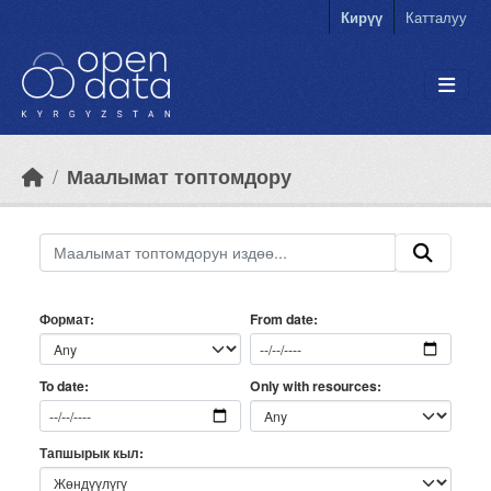
Skip to main content
Кирүү
Катталуу
Маалымат топтомдору
Формат
From date
Only with resources
To date
Тапшырык кыл