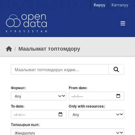
Skip to main content
Кирүү
Катталуу
Маалымат топтомдору
Формат
From date
Only with resources
To date
Тапшырык кыл