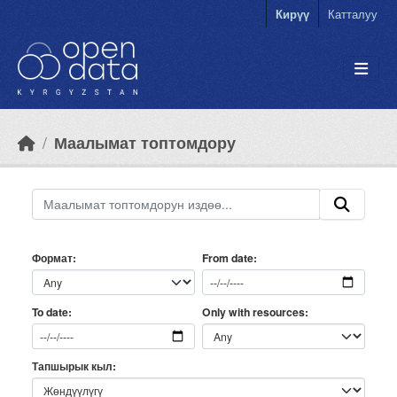
Skip to main content
Кирүү
Катталуу
Маалымат топтомдору
Формат
From date
Only with resources
To date
Тапшырык кыл