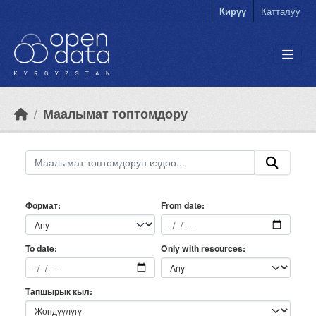
Skip to main content
Кирүү
Катталуу
Маалымат топтомдору
Формат
From date
Only with resources
To date
Тапшырык кыл