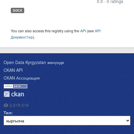
0.0 - 0 ratings
DOCX
You can also access this registry using the
API
(see
API
Документтер
).
Open Data Kyrgyzstan жөнүндө
CKAN API
CKAN Ассоциация
2,618,516
Тил