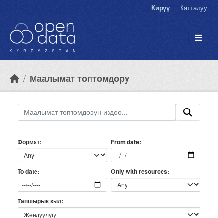
Skip to main content
Кирүү
Катталуу
Маалымат топтомдору
Формат
From date
Only with resources
To date
Тапшырык кыл