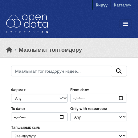
Skip to main content
Кирүү
Катталуу
Маалымат топтомдору
Формат
From date
Only with resources
To date
Тапшырык кыл