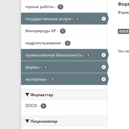
Форм
горные работы
-
1
Формы
государственные услуги
-
1
Минприроды КР
-
1
DOCX
недропользование
-
1
You can
промышленная безопасность
-
1
формы
-
1
экспертиза
-
1
Форматтар
DOCX
-
1
Лицензиялар