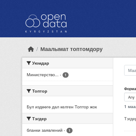
Skip to main content
Маалымат топтомдору
Уюмдар
Министерство...
-
1
Форма
Топтор
1 ма
Бул издөөгө дал келген Топтор жок
Тэгдер
Тэгде
бланки заявлений
-
1