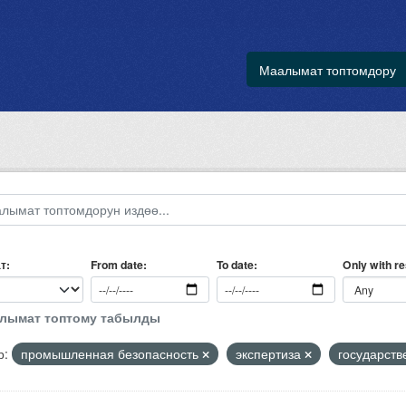
Маалымат топтомдору
т
Only with r
From date
To date
алымат топтому табылды
р:
промышленная безопасность
экспертиза
государств