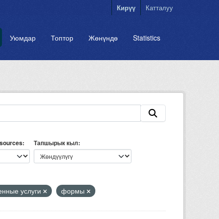
Кирүү
Катталуу
Уюмдар
Топтор
Жөнүндө
Statistics
esources
Тапшырык кыл
енные услуги
формы