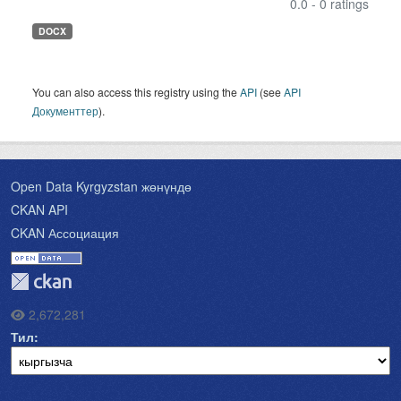
0.0 - 0 ratings
DOCX
You can also access this registry using the
API
(see
API
Документтер
).
Open Data Kyrgyzstan жөнүндө
CKAN API
CKAN Ассоциация
2,672,281
Тил