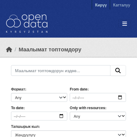
Skip to main content
Кирүү
Катталуу
Маалымат топтомдору
Формат
From date
Only with resources
To date
Тапшырык кыл