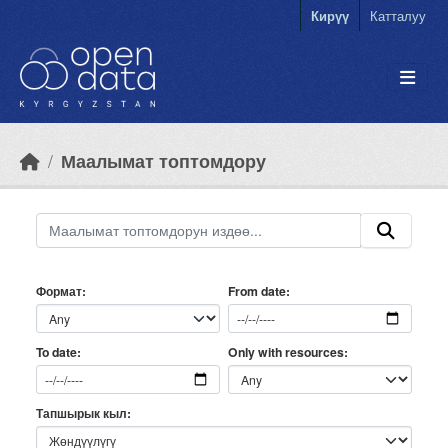
Skip to main content
Кирүү
Катталуу
Маалымат топтомдору
Формат
From date
Only with resources
To date
Тапшырык кыл