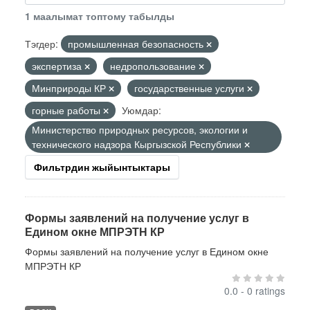
1 маалымат топтому табылды
Тэгдер:
промышленная безопасность
экспертиза
недропользование
Минприроды КР
государственные услуги
горные работы
Уюмдар:
Министерство природных ресурсов, экологии и
технического надзора Кыргызской Республики
Фильтрдин жыйынтыктары
Формы заявлений на получение услуг в
Едином окне МПРЭТН КР
Формы заявлений на получение услуг в Едином окне
МПРЭТН КР
0.0 - 0 ratings