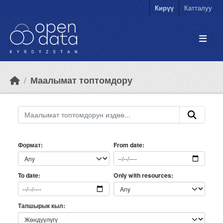
Skip to main content
Кирүү
Катталуу
Маалымат топтомдору
Формат
From date
Only with resources
To date
Тапшырык кыл