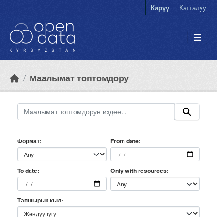
Skip to main content
Кирүү
Катталуу
Маалымат топтомдору
Формат
From date
Only with resources
To date
Тапшырык кыл