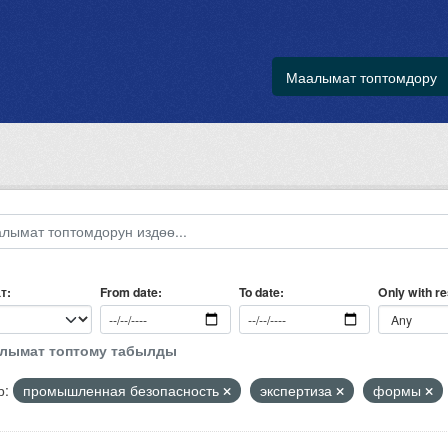
Маалымат топтомдору
т
Only with r
From date
To date
алымат топтому табылды
р:
промышленная безопасность
экспертиза
формы