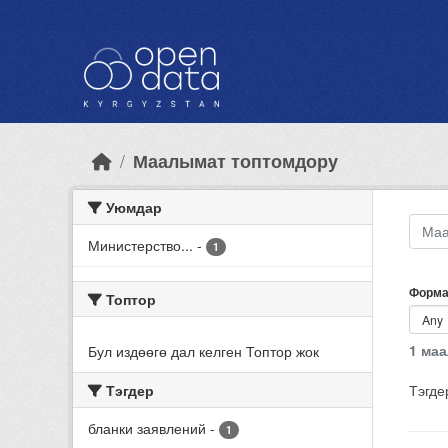
Skip to main content
Маалымат топтомдору
Уюмдар
Министерство...
-
1
Форма
Топтор
1 ма
Бул издөөгө дал келген Топтор жок
Тэгдер
Тэгде
бланки заявлений
-
1