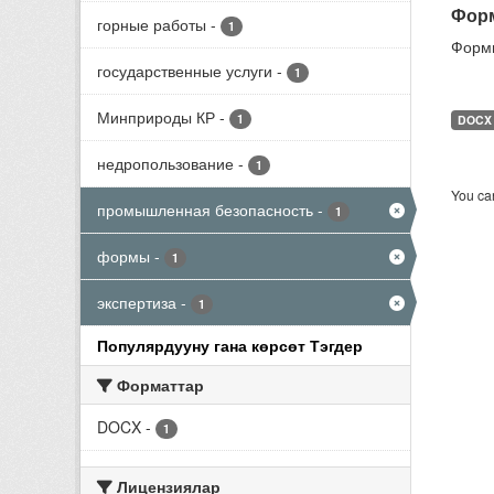
Форм
горные работы
-
1
Формы
государственные услуги
-
1
Минприроды КР
-
1
DOCX
недропользование
-
1
You can
промышленная безопасность
-
1
формы
-
1
экспертиза
-
1
Популярдууну гана көрсөт Тэгдер
Форматтар
DOCX
-
1
Лицензиялар