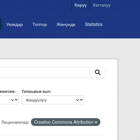
Кирүү
Катталуу
Уюмдар
Топтор
Жөнүндө
Statistics
esources
Тапшырык кыл
Лицензиялар:
Creative Commons Attribution