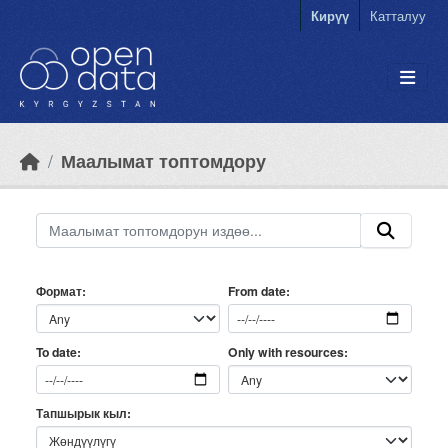
Skip to main content
Кирүү
Катталуу
Маалымат топтомдору
Формат
From date
Only with resources
To date
Тапшырык кыл